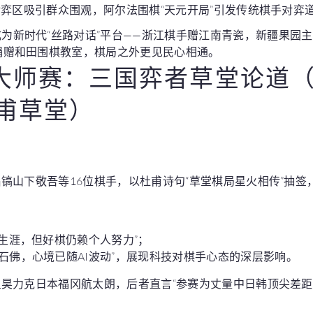
对弈区吸引群众围观，阿尔法围棋“天元开局”引发传统棋手对弈
为新时代“丝路对话”平台——浙江棋手赠江南青瓷，新疆果园
捐赠和田围棋教室，棋局之外更见民心相通。
师赛：三国弈者草堂论道（20
杜甫草堂）
镐山下敬吾等16位棋手，以杜甫诗句“草堂棋局星火相传”抽签
手生涯，但好棋仍赖个人努力”；
石佛，心境已随AI波动”，展现科技对棋手心态的深层影响。
昊力克日本福冈航太朗，后者直言“参赛为丈量中日韩顶尖差距