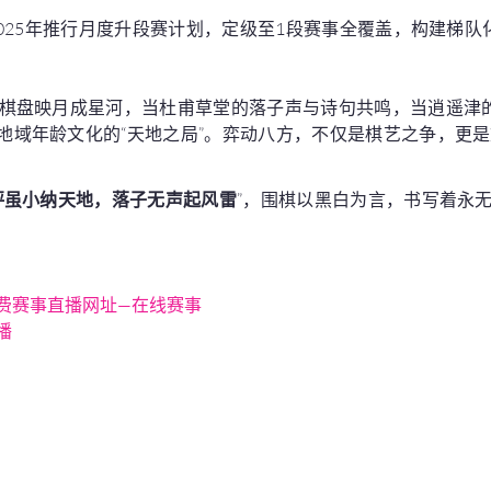
025年推行月度升段赛计划，定级至1段赛事全覆盖，构建梯队
盏棋盘映月成星河，当杜甫草堂的落子声与诗句共鸣，当逍遥津的
地域年龄文化的“天地之局”。弈动八方，不仅是棋艺之争，更
枰虽小纳天地，落子无声起风雷
”，围棋以黑白为言，书写着永
费赛事直播网址—在线赛事
播