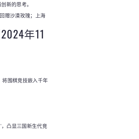
道创新的思考。
主回赠沙漠玫瑰；上海
24年11
，将围棋竞技嵌入千年
”，凸显三国新生代竞