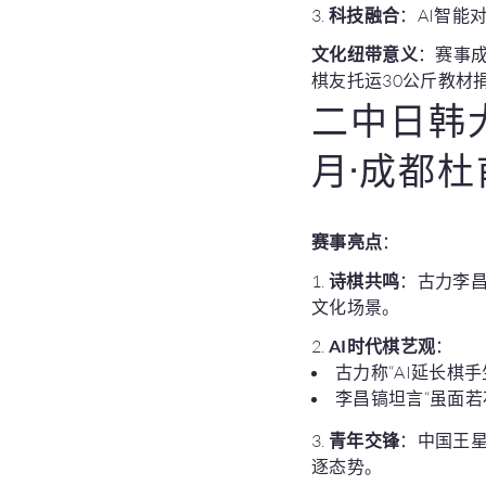
3.
科技融合
：AI智能
文化纽带意义
：赛事成
棋友托运30公斤教材
二中日韩大
月·成都
赛事亮点
：
1.
诗棋共鸣
：古力李昌
文化场景。
2.
AI时代棋艺观
：
古力称“AI延长棋
李昌镐坦言“虽面若
3.
青年交锋
：中国王星
逐态势。