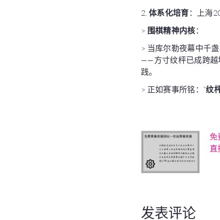
2.
体系化培育
：上海2
>
围棋精神内核
：
> 当库尔勒夜幕中千
——方寸纹枰已成跨越
践。
> 正如赛事所铭：“
纹
免
直
发表评论