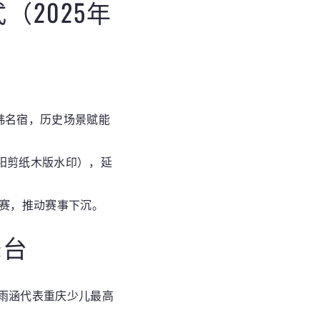
（2025年
韩名宿，历史场景赋能
阳剪纸木版水印），延
决赛，推动赛事下沉。
舞台
张雨涵代表重庆少儿最高