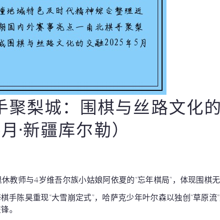
手聚梨城：围棋与丝路文化
年5月·新疆库尔勒）
退休教师与4岁维吾尔族小姑娘阿依夏的“忘年棋局”，体现围棋
棋手陈昊重现“大雪崩定式”，哈萨克少年叶尔森以独创“草原流
交锋。