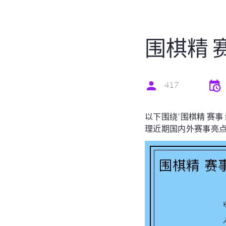
围棋精 
417
以下围绕“围棋精 赛
理近期国内外赛事亮