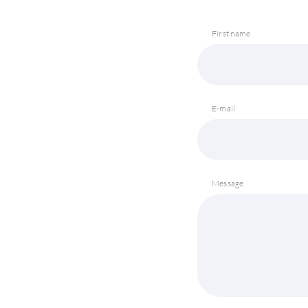
First name
E-mail
Message