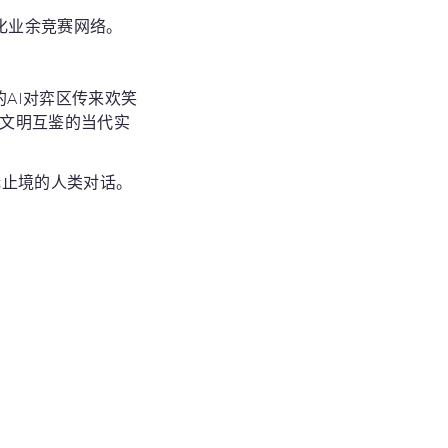
化业余竞赛网络。
AI对弈区传来欢笑
是文明互鉴的当代实
无止境的人类对话。