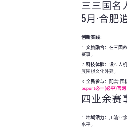
三三国名人
5月·合肥
创新实践
：
1.
文旅融合
：在三国故
赛事。
2.
科技体验
：设AI人
展围棋文化外延。
3.
全民参与
：配套“围
bsport必一(必中)官网
四业余赛
1.
地域活力
：川渝业余
水平。