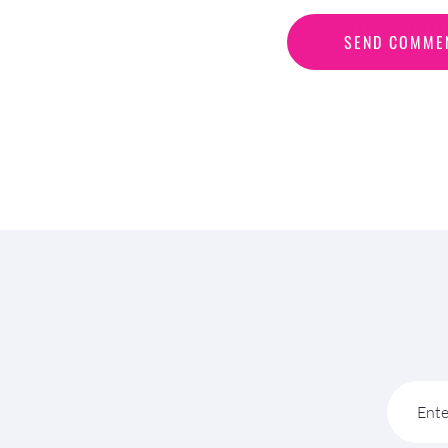
S
E
N
D
C
O
M
M
E
SEND COMME
Ente