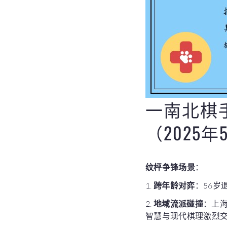
一南北棋
（2025
纹枰争锋场景
：
1.
跨年龄对弈
：56岁
2.
地域流派碰撞
：上海
智慧与现代棋理激烈