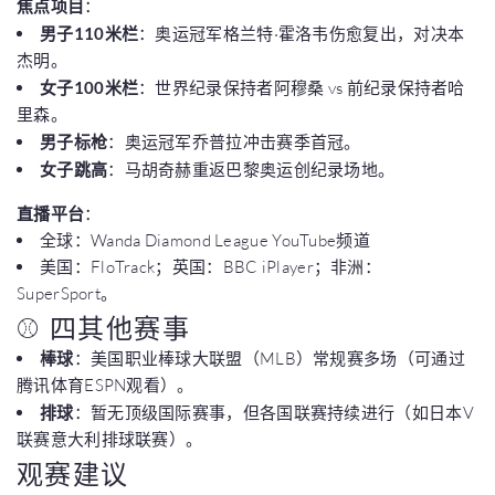
焦点项目
：
男子110米栏
：奥运冠军格兰特·霍洛韦伤愈复出，对决本
杰明。
女子100米栏
：世界纪录保持者阿穆桑 vs 前纪录保持者哈
里森。
男子标枪
：奥运冠军乔普拉冲击赛季首冠。
女子跳高
：马胡奇赫重返巴黎奥运创纪录场地。
直播平台
：
全球：Wanda Diamond League YouTube频道
美国：FloTrack；英国：BBC iPlayer；非洲：
SuperSport。
⚾ 四其他赛事
棒球
：美国职业棒球大联盟（MLB）常规赛多场（可通过
腾讯体育ESPN观看）。
排球
：暂无顶级国际赛事，但各国联赛持续进行（如日本V
联赛意大利排球联赛）。
观赛建议