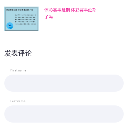
体彩赛事延期 体彩赛事延期
了吗
发表评论
First name
Last name