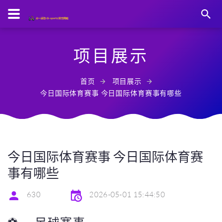
项目展示
首页
项目展示
今日国际体育赛事 今日国际体育赛事有哪些
今日国际体育赛事 今日国际体育赛
事有哪些
630
2026-05-01 15:44:50
⚽ 一足球赛事