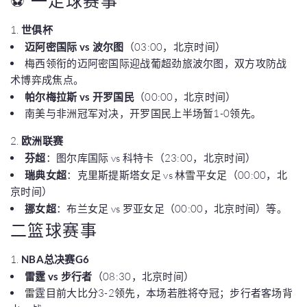
1.
世俱杯
迈阿密国际 vs 波尔图
（03:00，北京时间）
梅西领衔的迈阿密国际迎战葡超劲旅波尔图，双方攻防战
术博弈成焦点。
帕尔梅拉斯 vs 开罗国民
（00:00，北京时间）
南美与非洲冠军对决，开罗国民上半场暂1-0领先。
2.
欧洲联赛
芬超
：图尔库国际 vs 科特卡（23:00，北京时间）
瑞典女超
：克里斯提斯塔女足 vs 林雪平女足（00:00，北
京时间）
挪女超
：布兰女足 vs 罗亚女足（00:00，北京时间）等。
二篮球赛事
1.
NBA总决赛G6
雷霆 vs 步行者
（08:30，北京时间）
雷霆目前大比分3-2领先，本场若胜将夺冠；步行者客场背