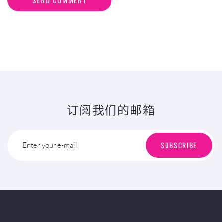
SEND COMMENT
订阅我们的邮箱
SUBSCRIBE
Enter your e-mail