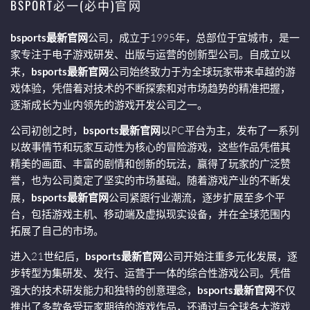
BSPORT必一(必中)官网
bsports最新官网
公司，成立于1995年，总部位于宜城市，是一
家专注于电子游戏研发、出版与运营的创新型公司。自成立以
来，
bsports最新官网
公司始终致力于为全球玩家带来卓越的游
戏体验，凭借着对技术的不断探索和对市场趋势的精准把握，
逐渐成长为业内领先的游戏开发公司之一。
公司初创之时，
bsports最新官网
以PC平台为主，发布了一系列
以故事情节和玩家互动性为核心的冒险游戏，这些作品凭借其
精美的画面、丰富的剧情和创新的玩法，赢得了玩家的广泛赞
誉，也为公司奠定了坚实的市场基础。随着游戏产业的不断发
展，
bsports最新官网
公司紧跟行业潮流，逐步扩展至多个平
台，包括游戏主机、移动端及虚拟现实设备，并在全球范围内
拓展了自己的市场。
进入21世纪后，
bsports最新官网
公司开始注重多元化发展，逐
步转型为集研发、发行、运营于一体的综合性游戏公司。凭借
强大的技术研发能力和独特的创意理念，
bsports最新官网
不仅
推出了多款备受玩家期待的游戏作品，还通过与全球各大游戏